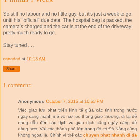
So still no labour and no little guy, but it's just a week to go
until his "official" due date. The hospital bag is packed, the
camera's charged and the car is at the end of the driveway:
pretty much ready to go.
Stay tuned . . .
canadad
at
10:13 AM
Share
1 comment:
Anonymous
October 7, 2015 at 10:53 PM
Việc giao lưu phát triển kinh tế giữa các tỉnh trong nước
ngày càng mạnh mẽ với sự lưu thông giao thương, đi lại dễ
dàng dẫn đến các dịch vụ giao dịch cũng ngày càng dễ
dàng hơn. Với các thành phố lớn trong đó có Đà Nẵng cũng
không ngoại lệ. Chính vì thế các
chuyen phat nhanh di da